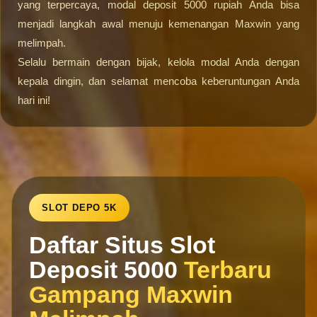
yang terpercaya, modal deposit 5000 rupiah Anda bisa
menjadi langkah awal menuju kemenangan Maxwin yang
melimpah.
Selalu bermain dengan bijak, kelola modal Anda dengan
kepala dingin, dan selamat mencoba keberuntungan Anda
hari ini!
SLOT DEPO 5K
Daftar Situs Slot
Deposit 5000
Terbaru
Gampang Maxwin