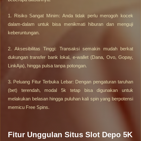
1. Risiko Sangat Minim: Anda tidak perlu merogoh kocek
dalam-dalam untuk bisa menikmati hiburan dan menguji
keberuntungan.
2. Aksesibilitas Tinggi: Transaksi semakin mudah berkat
dukungan transfer bank lokal, e-wallet (Dana, Ovo, Gopay,
LinkAja), hingga pulsa tanpa potongan.
3. Peluang Fitur Terbuka Lebar: Dengan pengaturan taruhan
(bet) terendah, modal 5k tetap bisa digunakan untuk
melakukan belasan hingga puluhan kali spin yang berpotensi
memicu Free Spins.
Fitur Unggulan Situs Slot Depo 5K