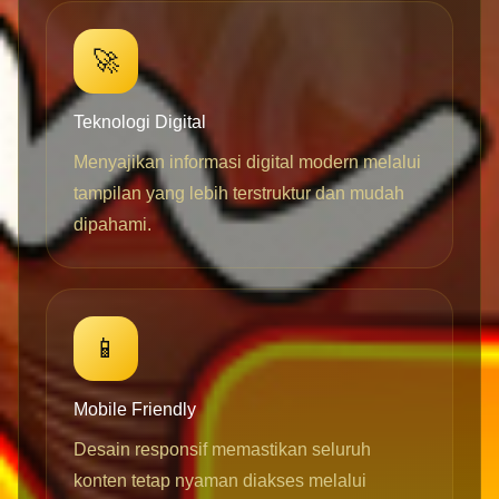
🚀
Teknologi Digital
Menyajikan informasi digital modern melalui
tampilan yang lebih terstruktur dan mudah
dipahami.
📱
Mobile Friendly
Desain responsif memastikan seluruh
konten tetap nyaman diakses melalui