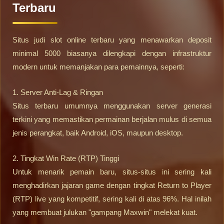
Terbaru
Situs judi slot online terbaru yang menawarkan deposit
minimal 5000 biasanya dilengkapi dengan infrastruktur
modern untuk memanjakan para pemainnya, seperti:
1. Server Anti-Lag & Ringan
Situs terbaru umumnya menggunakan server generasi
terkini yang memastikan permainan berjalan mulus di semua
jenis perangkat, baik Android, iOS, maupun desktop.
2. Tingkat Win Rate (RTP) Tinggi
Untuk menarik pemain baru, situs-situs ini sering kali
menghadirkan jajaran game dengan tingkat Return to Player
(RTP) live yang kompetitif, sering kali di atas 96%. Hal inilah
yang membuat julukan "gampang Maxwin" melekat kuat.