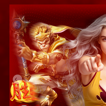
Previous slide