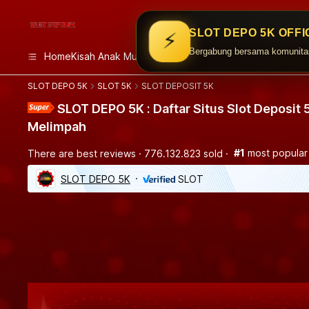
iphones 16
What are you looking 
SLOT DEPO 5K OFFI
⚡
torras phone case
Bergabung bersama komunitas
samsung note 20 5g 
Home
Kisah Anak Muda
FAQ
iphones 15 pro max
SLOT DEPO 5K
SLOT 5K
SLOT DEPOSIT 5K
SLOT DEPO 5K : Daftar Situs Slot Deposi
Melimpah
#1
most popular
There are best reviews
776.132.823 sold
SLOT DEPO 5K
SLOT