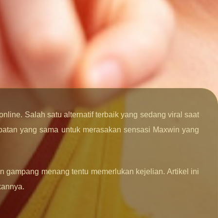
line. Salah satu alternatif terbaik yang sedang viral saat
empatan yang sama untuk merasakan sensasi Maxwin yang
an gampang menang tentu memerlukan kejelian. Artikel ini
kannya.