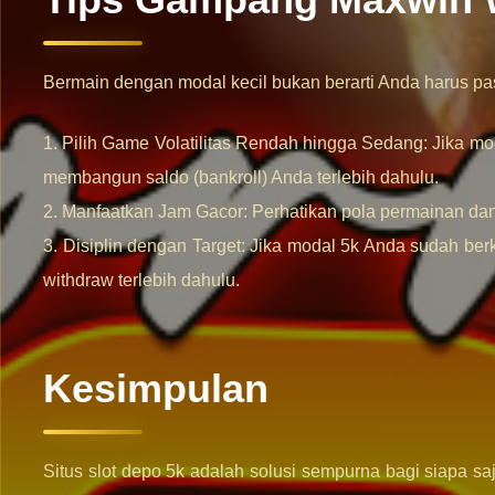
Bermain dengan modal kecil bukan berarti Anda harus pa
1. Pilih Game Volatilitas Rendah hingga Sedang: Jika m
membangun saldo (bankroll) Anda terlebih dahulu.
2. Manfaatkan Jam Gacor: Perhatikan pola permainan da
3. Disiplin dengan Target: Jika modal 5k Anda sudah 
withdraw terlebih dahulu.
Kesimpulan
Situs slot depo 5k adalah solusi sempurna bagi siapa s