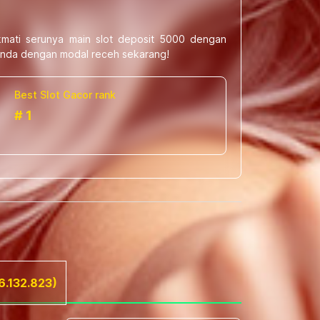
kmati serunya main slot deposit 5000 dengan
 Anda dengan modal receh sekarang!
Best Slot Gacor rank
# 1
6.132.823)