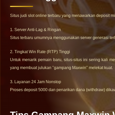
Situs judi slot online terbaru yang menawarkan deposit 
1. Server Anti-Lag & Ringan
Situs terbaru umumnya menggunakan server generasi terk
2. Tingkat Win Rate (RTP) Tinggi
Untuk menarik pemain baru, situs-situs ini sering kali m
yang membuat julukan "gampang Maxwin" melekat kuat.
3. Layanan 24 Jam Nonstop
Proses deposit 5000 dan penarikan dana (withdraw) dika
Tips Gampang Maxwin 