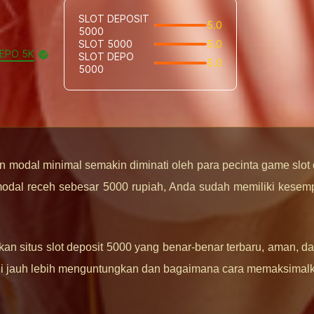
SLOT DEPOSIT
5.0
5000
SLOT 5000
5.0
DEPO 5K
SLOT DEPO
5.0
5000
n modal minimal semakin diminati oleh para pecinta game slot on
n modal receh sebesar 5000 rupiah, Anda sudah memiliki kes
an situs slot deposit 5000 yang benar-benar terbaru, aman, d
ni jauh lebih menguntungkan dan bagaimana cara memaksimal