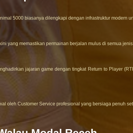
minimal 5000 biasanya dilengkapi dengan infrastruktur modern 
ini yang memastikan permainan berjalan mulus di semua jenis 
enghadirkan jajaran game dengan tingkat Return to Player (RTP) 
wal oleh Customer Service profesional yang bersiaga penuh s
Walau Modal Receh