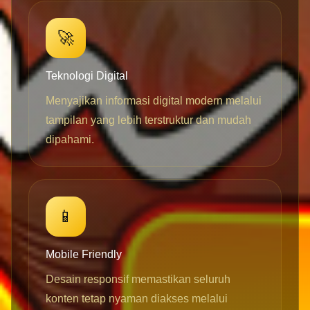
🚀
Teknologi Digital
Menyajikan informasi digital modern melalui
tampilan yang lebih terstruktur dan mudah
dipahami.
📱
Mobile Friendly
Desain responsif memastikan seluruh
konten tetap nyaman diakses melalui