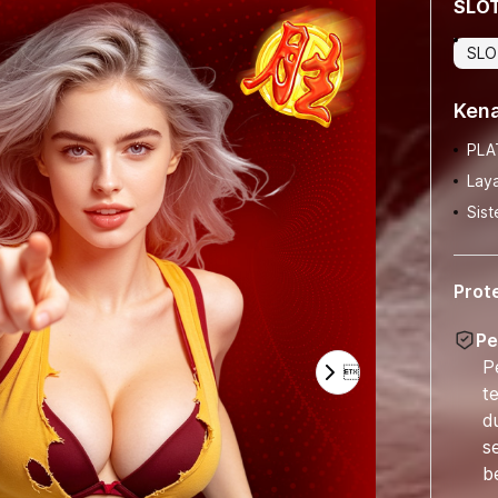
SLO
SL
Ken
PLA
Lay
Sis
Prot
P
P

Next slide
t
d
s
b