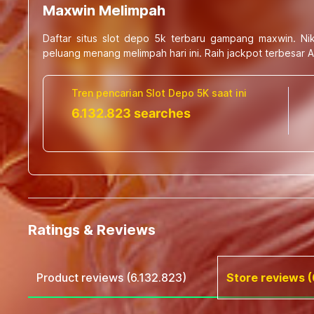
Maxwin Melimpah
Daftar situs slot depo 5k terbaru gampang maxwin. Ni
peluang menang melimpah hari ini. Raih jackpot terbesar
Tren pencarian Slot Depo 5K saat ini
6.132.823 searches
Ratings & Reviews
Product reviews (6.132.823)
Store reviews (