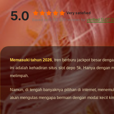
5.0
Very satisfied
verified SLOT 
Based on 6.132.823 reviews for
Memasuki tahun 2026
, tren berburu jackpot besar denga
ini adalah kehadiran situs slot depo 5k. Hanya denga
melimpah.
Namun, di tengah banyaknya pilihan di internet, menemuk
akan mengulas mengapa bermain dengan modal kecil ki