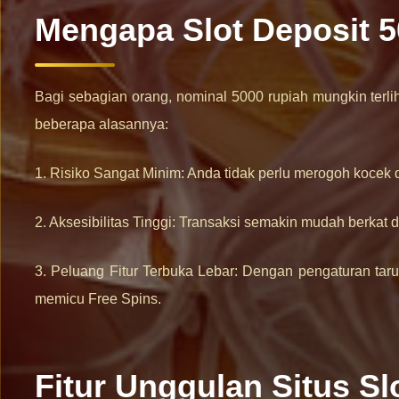
Mengapa Slot Deposit 5
Bagi sebagian orang, nominal 5000 rupiah mungkin terliha
beberapa alasannya:
1. Risiko Sangat Minim: Anda tidak perlu merogoh kocek
2. Aksesibilitas Tinggi: Transaksi semakin mudah berkat 
3. Peluang Fitur Terbuka Lebar: Dengan pengaturan taru
memicu Free Spins.
Fitur Unggulan Situs Sl