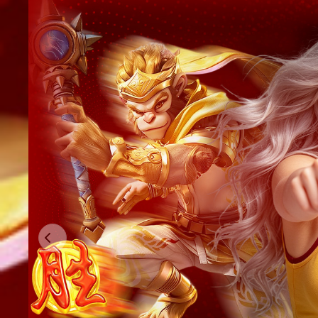
Previous slide