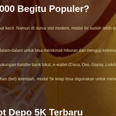
000 Begitu Populer?
t kecil. Namun di dunia slot modern, modal ini sudah lebih da
 dalam-dalam untuk bisa menikmati hiburan dan menguji keberu
dukungan transfer bank lokal, e-wallet (Dana, Ovo, Gopay, LinkA
han (bet) terendah, modal 5k tetap bisa digunakan untuk mel
ot Depo 5K Terbaru