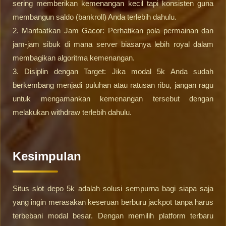
sering memberikan kemenangan kecil tapi konsisten guna
membangun saldo (bankroll) Anda terlebih dahulu.
2. Manfaatkan Jam Gacor: Perhatikan pola permainan dan
jam-jam sibuk di mana server biasanya lebih royal dalam
membagikan algoritma kemenangan.
3. Disiplin dengan Target: Jika modal 5k Anda sudah
berkembang menjadi puluhan atau ratusan ribu, jangan ragu
untuk mengamankan kemenangan tersebut dengan
melakukan withdraw terlebih dahulu.
Kesimpulan
Situs slot depo 5k adalah solusi sempurna bagi siapa saja
yang ingin merasakan keseruan berburu jackpot tanpa harus
terbebani modal besar. Dengan memilih platform terbaru