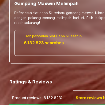
Gampang Maxwin Melimpah
Daftar situs slot depo 5k terbaru gampang maxwin. Nikmat
dengan peluang menang melimpah hari ini. Raih jackp
receh sekarang!
Tren pencarian Slot Depo 5K saat ini
6.132.823 searches
Ratings & Reviews
Product reviews (6.132.823)
Store reviews (