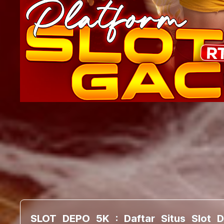
SLOT DEPO 5K : Daftar Situs Slot 