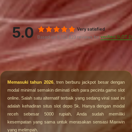
5.0
Very satisfied
verified SLOT 
Based on 6.132.823 reviews for
Memasuki tahun 2026
, tren berburu jackpot besar dengan
modal minimal semakin diminati oleh para pecinta game slot
online. Salah satu alternatif terbaik yang sedang viral saat ini
adalah kehadiran situs slot depo 5k. Hanya dengan modal
receh sebesar 5000 rupiah, Anda sudah memiliki
kesempatan yang sama untuk merasakan sensasi Maxwin
yang melimpah.