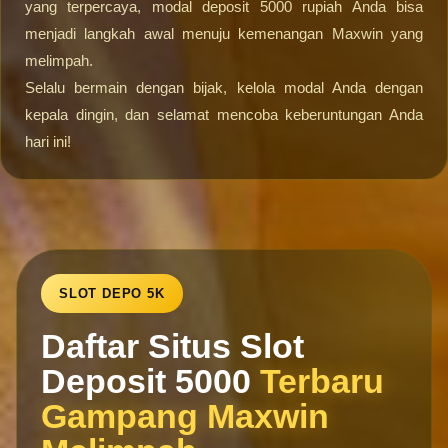
yang terpercaya, modal deposit 5000 rupiah Anda bisa
menjadi langkah awal menuju kemenangan Maxwin yang
melimpah.
Selalu bermain dengan bijak, kelola modal Anda dengan
kepala dingin, dan selamat mencoba keberuntungan Anda
hari ini!
SLOT DEPO 5K
Daftar Situs Slot
Deposit 5000
Terbaru
Gampang Maxwin