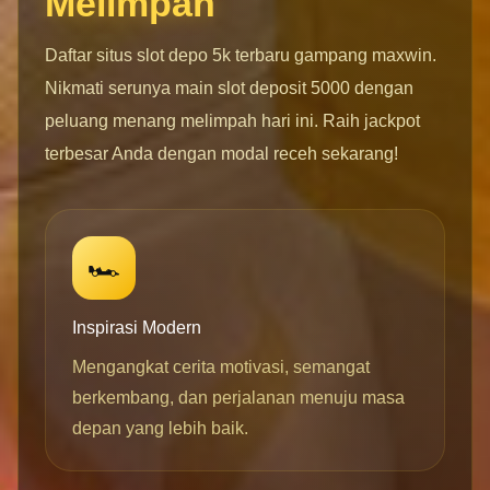
Melimpah
Daftar situs slot depo 5k terbaru gampang maxwin.
Nikmati serunya main slot deposit 5000 dengan
peluang menang melimpah hari ini. Raih jackpot
terbesar Anda dengan modal receh sekarang!
🏎️
Inspirasi Modern
Mengangkat cerita motivasi, semangat
berkembang, dan perjalanan menuju masa
depan yang lebih baik.