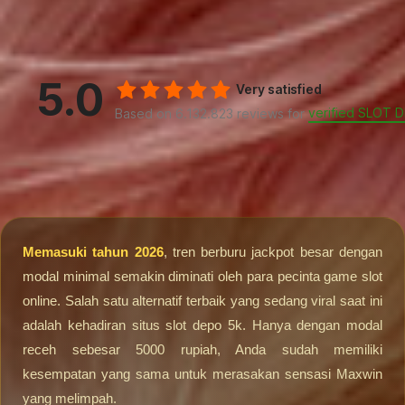
5.0
Very satisfied
verified SLOT 
Based on 6.132.823 reviews for
Memasuki tahun 2026
, tren berburu jackpot besar dengan
modal minimal semakin diminati oleh para pecinta game slot
online. Salah satu alternatif terbaik yang sedang viral saat ini
adalah kehadiran situs slot depo 5k. Hanya dengan modal
receh sebesar 5000 rupiah, Anda sudah memiliki
kesempatan yang sama untuk merasakan sensasi Maxwin
yang melimpah.