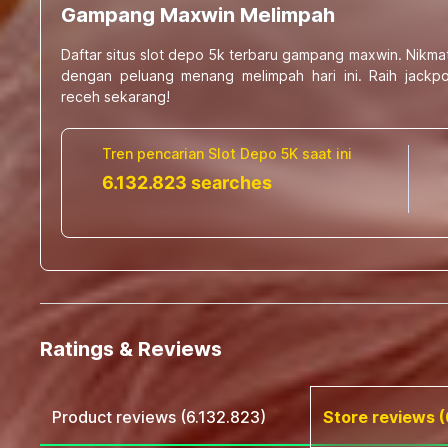
Gampang Maxwin Melimpah
Daftar situs slot depo 5k terbaru gampang maxwin. Nikmat
dengan peluang menang melimpah hari ini. Raih jackp
receh sekarang!
Tren pencarian Slot Depo 5K saat ini
6.132.823 searches
Ratings & Reviews
Product reviews (6.132.823)
Store reviews (