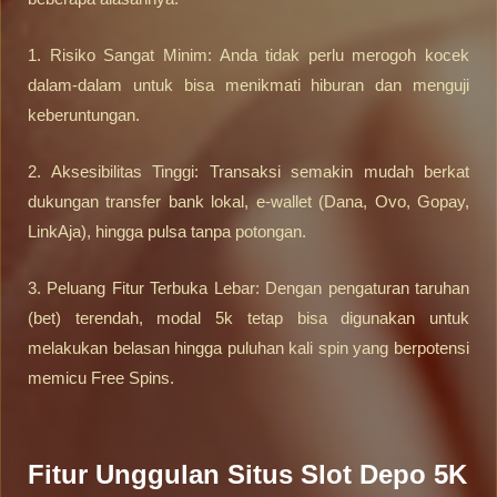
1. Risiko Sangat Minim: Anda tidak perlu merogoh kocek
dalam-dalam untuk bisa menikmati hiburan dan menguji
keberuntungan.
2. Aksesibilitas Tinggi: Transaksi semakin mudah berkat
dukungan transfer bank lokal, e-wallet (Dana, Ovo, Gopay,
LinkAja), hingga pulsa tanpa potongan.
3. Peluang Fitur Terbuka Lebar: Dengan pengaturan taruhan
(bet) terendah, modal 5k tetap bisa digunakan untuk
melakukan belasan hingga puluhan kali spin yang berpotensi
memicu Free Spins.
Fitur Unggulan Situs Slot Depo 5K