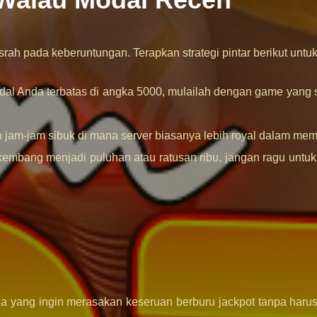
srah pada keberuntungan. Terapkan strategi pintar berikut un
odal Anda terbatas di angka 5000, mulailah dengan game yang
n jam-jam sibuk di mana server biasanya lebih royal dalam m
berkembang menjadi puluhan atau ratusan ribu, jangan ragu u
aja yang ingin merasakan keseruan berburu jackpot tanpa harus