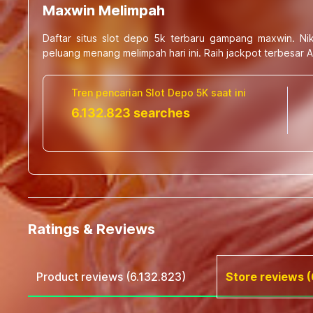
Maxwin Melimpah
Daftar situs slot depo 5k terbaru gampang maxwin. Ni
peluang menang melimpah hari ini. Raih jackpot terbesar
Tren pencarian Slot Depo 5K saat ini
6.132.823 searches
Ratings & Reviews
Product reviews (6.132.823)
Store reviews (