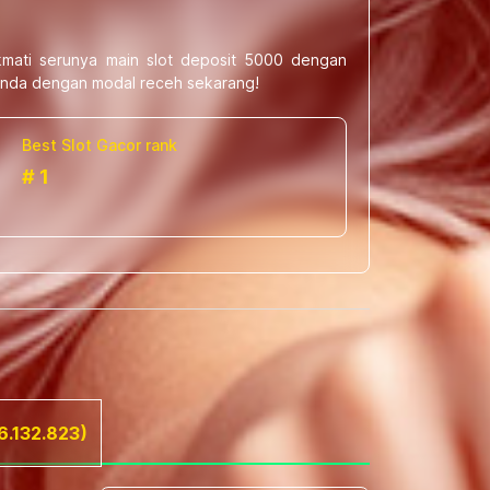
kmati serunya main slot deposit 5000 dengan
 Anda dengan modal receh sekarang!
Best Slot Gacor rank
# 1
6.132.823)