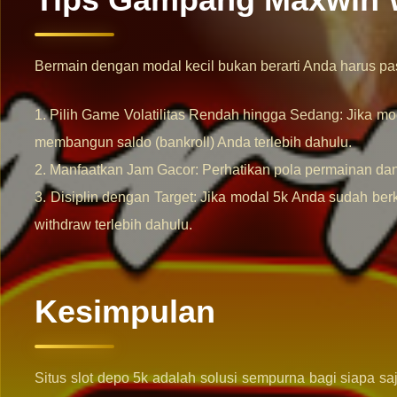
Bermain dengan modal kecil bukan berarti Anda harus pa
1. Pilih Game Volatilitas Rendah hingga Sedang: Jika m
membangun saldo (bankroll) Anda terlebih dahulu.
2. Manfaatkan Jam Gacor: Perhatikan pola permainan da
3. Disiplin dengan Target: Jika modal 5k Anda sudah 
withdraw terlebih dahulu.
Kesimpulan
Situs slot depo 5k adalah solusi sempurna bagi siapa s