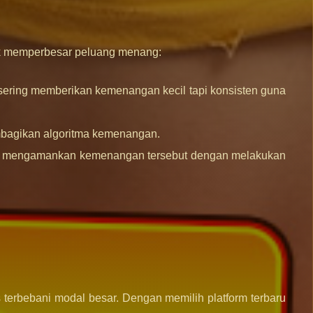
tuk memperbesar peluang menang:
 sering memberikan kemenangan kecil tapi konsisten guna
embagikan algoritma kemenangan.
ntuk mengamankan kemenangan tersebut dengan melakukan
 terbebani modal besar. Dengan memilih platform terbaru