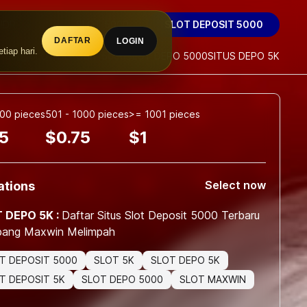
-IDR
SLOT 5000
SLOT DEPOSIT 5000
DAFTAR
LOGIN
iap hari.
T 5000
SLOT DEPOSIT 5000
SLOT DEPO 5000
SITUS DEPO 5K
500 pieces
501 - 1000 pieces
>= 1001 pieces
.5
$0.75
$1
Select now
ations
 DEPO 5K :
Daftar Situs Slot Deposit 5000 Terbaru
ang Maxwin Melimpah
T DEPOSIT 5000
SLOT 5K
SLOT DEPO 5K
T DEPOSIT 5K
SLOT DEPO 5000
SLOT MAXWIN