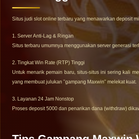
Situs judi slot online terbaru yang menawarkan deposit 
1. Server Anti-Lag & Ringan
Situs terbaru umumnya menggunakan server generasi terk
2. Tingkat Win Rate (RTP) Tinggi
Untuk menarik pemain baru, situs-situs ini sering kali m
yang membuat julukan "gampang Maxwin" melekat kuat.
3. Layanan 24 Jam Nonstop
Proses deposit 5000 dan penarikan dana (withdraw) dika
Tips Gampang Maxwin 