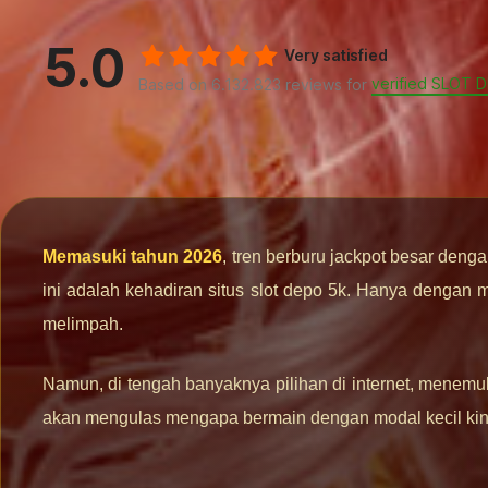
5.0
Very satisfied
verified SLOT 
Based on 6.132.823 reviews for
Memasuki tahun 2026
, tren berburu jackpot besar denga
ini adalah kehadiran situs slot depo 5k. Hanya denga
melimpah.
Namun, di tengah banyaknya pilihan di internet, menemuk
akan mengulas mengapa bermain dengan modal kecil ki