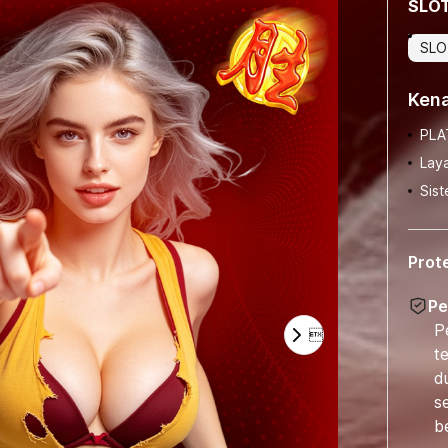
SLO
SL
Ken
PLA
Lay
Sis
Prot
P
P

Next slide
t
d
s
b