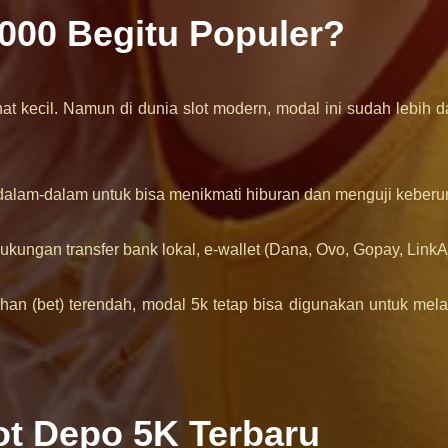
000 Begitu Populer?
t kecil. Namun di dunia slot modern, modal ini sudah lebih da
 dalam-dalam untuk bisa menikmati hiburan dan menguji keberu
dukungan transfer bank lokal, e-wallet (Dana, Ovo, Gopay, LinkA
han (bet) terendah, modal 5k tetap bisa digunakan untuk mel
ot Depo 5K Terbaru