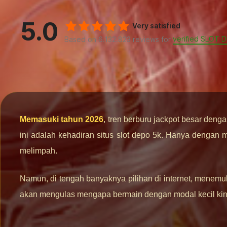
5.0
Very satisfied
verified SLOT 
Based on 6.132.823 reviews for
Memasuki tahun 2026
, tren berburu jackpot besar denga
ini adalah kehadiran situs slot depo 5k. Hanya denga
melimpah.
Namun, di tengah banyaknya pilihan di internet, menemuk
akan mengulas mengapa bermain dengan modal kecil ki