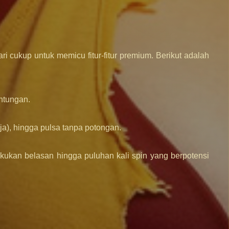
ri cukup untuk memicu fitur-fitur premium. Berikut adalah
ntungan.
ja), hingga pulsa tanpa potongan.
akukan belasan hingga puluhan kali spin yang berpotensi