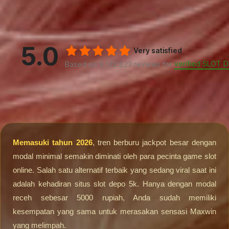
5.0
Very satisfied
verified SLOT 
Based on 6.132.823 reviews for
Memasuki tahun 2026
, tren berburu jackpot besar dengan
modal minimal semakin diminati oleh para pecinta game slot
online. Salah satu alternatif terbaik yang sedang viral saat ini
adalah kehadiran situs slot depo 5k. Hanya dengan modal
receh sebesar 5000 rupiah, Anda sudah memiliki
kesempatan yang sama untuk merasakan sensasi Maxwin
yang melimpah.