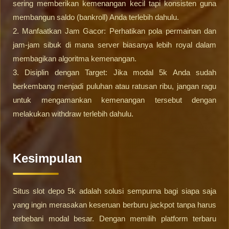
sering memberikan kemenangan kecil tapi konsisten guna
membangun saldo (bankroll) Anda terlebih dahulu.
2. Manfaatkan Jam Gacor: Perhatikan pola permainan dan
jam-jam sibuk di mana server biasanya lebih royal dalam
membagikan algoritma kemenangan.
3. Disiplin dengan Target: Jika modal 5k Anda sudah
berkembang menjadi puluhan atau ratusan ribu, jangan ragu
untuk mengamankan kemenangan tersebut dengan
melakukan withdraw terlebih dahulu.
Kesimpulan
Situs slot depo 5k adalah solusi sempurna bagi siapa saja
yang ingin merasakan keseruan berburu jackpot tanpa harus
terbebani modal besar. Dengan memilih platform terbaru