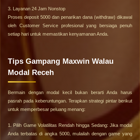
3. Layanan 24 Jam Nonstop
Proses deposit 5000 dan penarikan dana (withdraw) dikawal
oleh Customer Service profesional yang bersiaga penuh
setiap hari untuk memastikan kenyamanan Anda.
Tips Gampang Maxwin Walau
Modal Receh
Bermain dengan modal kecil bukan berarti Anda harus
pasrah pada keberuntungan. Terapkan strategi pintar berikut
untuk memperbesar peluang menang:
1. Pilih Game Volatilitas Rendah hingga Sedang: Jika modal
Anda terbatas di angka 5000, mulailah dengan game yang