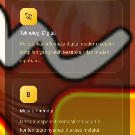
🚀
Teknologi Digital
Menyajikan informasi digital modern melalui
tampilan yang lebih terstruktur dan mudah
dipahami.
📱
Mobile Friendly
Desain responsif memastikan seluruh
konten tetap nyaman diakses melalui