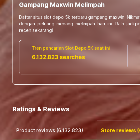
Gampang Maxwin Melimpah
Daftar situs slot depo 5k terbaru gampang maxwin. Nikmat
dengan peluang menang melimpah hari ini. Raih jackp
receh sekarang!
Tren pencarian Slot Depo 5K saat ini
6.132.823 searches
Ratings & Reviews
Product reviews (6.132.823)
Store reviews (