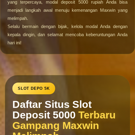
yang terpercaya, modal deposit 5000 rupiah Anda bisa
menjadi langkah awal menuju kemenangan Maxwin yang
melimpah.
Selalu bermain dengan bijak, kelola modal Anda dengan
kepala dingin, dan selamat mencoba keberuntungan Anda
hari ini!
SLOT DEPO 5K
Daftar Situs Slot
Deposit 5000
Terbaru
Gampang Maxwin