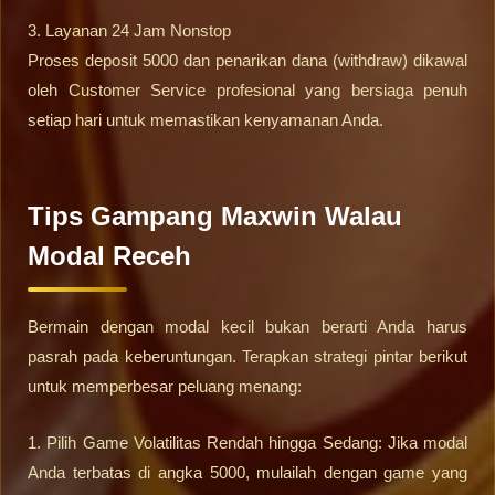
3. Layanan 24 Jam Nonstop
Proses deposit 5000 dan penarikan dana (withdraw) dikawal
oleh Customer Service profesional yang bersiaga penuh
setiap hari untuk memastikan kenyamanan Anda.
Tips Gampang Maxwin Walau
Modal Receh
Bermain dengan modal kecil bukan berarti Anda harus
pasrah pada keberuntungan. Terapkan strategi pintar berikut
untuk memperbesar peluang menang:
1. Pilih Game Volatilitas Rendah hingga Sedang: Jika modal
Anda terbatas di angka 5000, mulailah dengan game yang