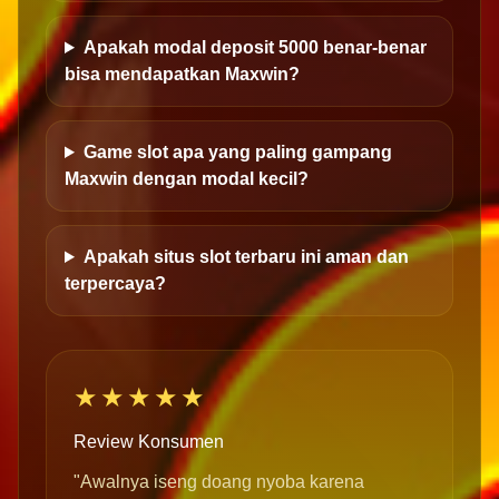
Apakah modal deposit 5000 benar-benar
bisa mendapatkan Maxwin?
Game slot apa yang paling gampang
Maxwin dengan modal kecil?
Apakah situs slot terbaru ini aman dan
terpercaya?
★★★★★
Review Konsumen
"Awalnya iseng doang nyoba karena