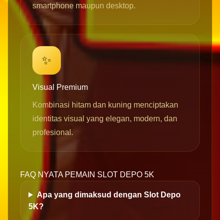
smartphone maupun desktop.
✨
Visual Premium
Kombinasi hitam dan kuning menciptakan
identitas visual yang elegan, modern, dan
profesional.
FAQ NYATA PEMAIN SLOT DEPO 5K
Apa yang dimaksud dengan Slot Depo
5K?