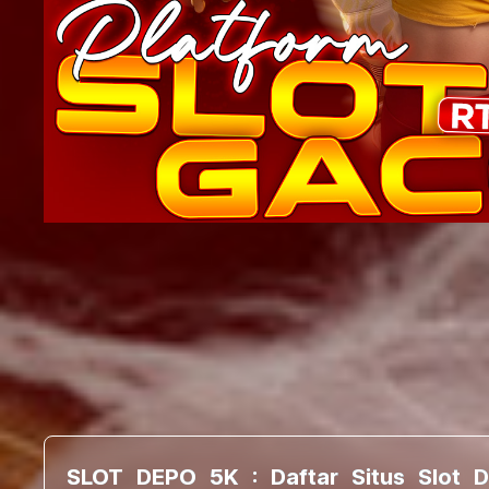
SLOT DEPO 5K : Daftar Situs Slot 