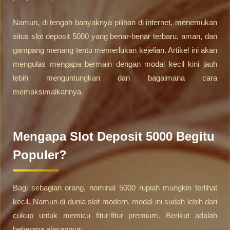
Namun, di tengah banyaknya pilihan di internet, menemukan
situs slot deposit 5000 yang benar-benar terbaru, aman, dan
gampang menang tentu memerlukan kejelian. Artikel ini akan
mengulas mengapa bermain dengan modal kecil kini jauh
lebih menguntungkan dan bagaimana cara
memaksimalkannya.
Mengapa Slot Deposit 5000 Begitu
Populer?
Bagi sebagian orang, nominal 5000 rupiah mungkin terlihat
kecil. Namun di dunia slot modern, modal ini sudah lebih dari
cukup untuk memicu fitur-fitur premium. Berikut adalah
beberapa alasannya: