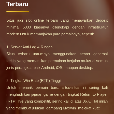
Terbaru
Situs judi slot online terbaru yang menawarkan deposit
minimal 5000 biasanya dilengkapi dengan infrastruktur
modern untuk memanjakan para pemainnya, seperti:
1. Server Anti-Lag & Ringan
Situs terbaru umumnya menggunakan server generasi
terkini yang memastikan permainan berjalan mulus di semua
jenis perangkat, baik Android, iOS, maupun desktop.
2. Tingkat Win Rate (RTP) Tinggi
Untuk menarik pemain baru, situs-situs ini sering kali
menghadirkan jajaran game dengan tingkat Return to Player
(RTP) live yang kompetitif, sering kali di atas 96%. Hal inilah
yang membuat julukan "gampang Maxwin" melekat kuat.