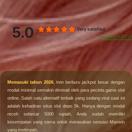
5.0
Very satisfied
verified SLOT 
Based on 6.132.823 reviews for
Memasuki tahun 2026
, tren berburu jackpot besar dengan
modal minimal semakin diminati oleh para pecinta game slot
online. Salah satu alternatif terbaik yang sedang viral saat ini
adalah kehadiran situs slot depo 5k. Hanya dengan modal
receh sebesar 5000 rupiah, Anda sudah memiliki
kesempatan yang sama untuk merasakan sensasi Maxwin
yang melimpah.