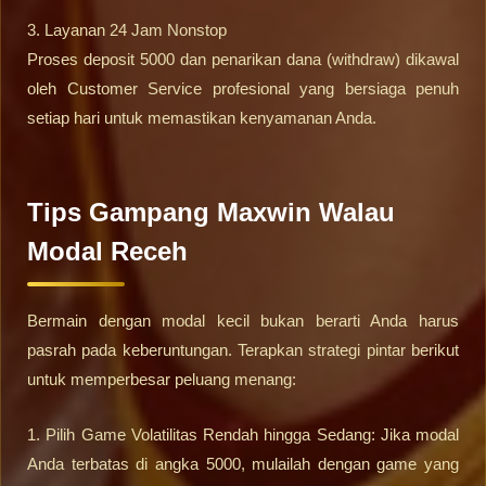
3. Layanan 24 Jam Nonstop
Proses deposit 5000 dan penarikan dana (withdraw) dikawal
oleh Customer Service profesional yang bersiaga penuh
setiap hari untuk memastikan kenyamanan Anda.
Tips Gampang Maxwin Walau
Modal Receh
Bermain dengan modal kecil bukan berarti Anda harus
pasrah pada keberuntungan. Terapkan strategi pintar berikut
untuk memperbesar peluang menang:
1. Pilih Game Volatilitas Rendah hingga Sedang: Jika modal
Anda terbatas di angka 5000, mulailah dengan game yang