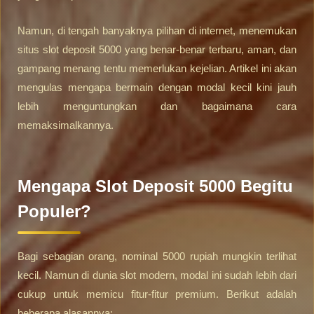
Namun, di tengah banyaknya pilihan di internet, menemukan
situs slot deposit 5000 yang benar-benar terbaru, aman, dan
gampang menang tentu memerlukan kejelian. Artikel ini akan
mengulas mengapa bermain dengan modal kecil kini jauh
lebih menguntungkan dan bagaimana cara
memaksimalkannya.
Mengapa Slot Deposit 5000 Begitu
Populer?
Bagi sebagian orang, nominal 5000 rupiah mungkin terlihat
kecil. Namun di dunia slot modern, modal ini sudah lebih dari
cukup untuk memicu fitur-fitur premium. Berikut adalah
beberapa alasannya: