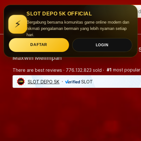
iphones 16
What are you looking 
BANYAK FREESPIN d
SLOT DEPO 5K OFFICIAL
torras phone case
⚡
Bergabung bersama komunitas game online modern dan
samsung note 20 5g 
Home
Kisah Anak Muda
FAQ
nikmati pengalaman bermain yang lebih nyaman setiap
iphones 15 pro max
hari.
SLOT DEPO 5K
SLOT 5K
SLOT DEPOSIT 5K
DAFTAR
LOGIN
SLOT DEPO 5K : Daftar Situs Slot Deposi
Maxwin Melimpah
#1
most popular
There are best reviews
776.132.823 sold
SLOT DEPO 5K
SLOT