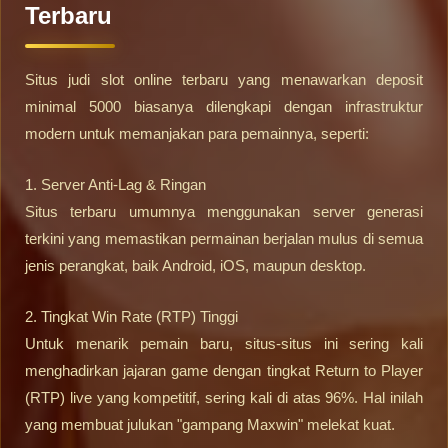
Terbaru
Situs judi slot online terbaru yang menawarkan deposit
minimal 5000 biasanya dilengkapi dengan infrastruktur
modern untuk memanjakan para pemainnya, seperti:
1. Server Anti-Lag & Ringan
Situs terbaru umumnya menggunakan server generasi
terkini yang memastikan permainan berjalan mulus di semua
jenis perangkat, baik Android, iOS, maupun desktop.
2. Tingkat Win Rate (RTP) Tinggi
Untuk menarik pemain baru, situs-situs ini sering kali
menghadirkan jajaran game dengan tingkat Return to Player
(RTP) live yang kompetitif, sering kali di atas 96%. Hal inilah
yang membuat julukan "gampang Maxwin" melekat kuat.