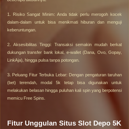
1. Risiko Sangat Minim: Anda tidak perlu merogoh kocek
dalam-dalam untuk bisa menikmati hiburan dan menguji
keberuntungan.
2. Aksesibilitas Tinggi: Transaksi semakin mudah berkat
dukungan transfer bank lokal, e-wallet (Dana, Ovo, Gopay,
LinkAja), hingga pulsa tanpa potongan.
3. Peluang Fitur Terbuka Lebar: Dengan pengaturan taruhan
(bet) terendah, modal 5k tetap bisa digunakan untuk
melakukan belasan hingga puluhan kali spin yang berpotensi
memicu Free Spins.
Fitur Unggulan Situs Slot Depo 5K