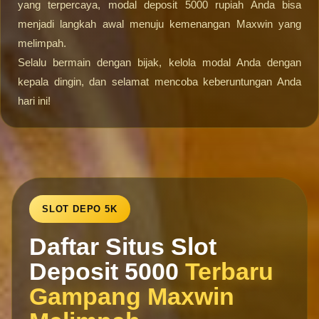
yang terpercaya, modal deposit 5000 rupiah Anda bisa
menjadi langkah awal menuju kemenangan Maxwin yang
melimpah.
Selalu bermain dengan bijak, kelola modal Anda dengan
kepala dingin, dan selamat mencoba keberuntungan Anda
hari ini!
SLOT DEPO 5K
Daftar Situs Slot
Deposit 5000
Terbaru
Gampang Maxwin