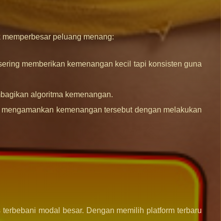
tuk memperbesar peluang menang:
 sering memberikan kemenangan kecil tapi konsisten guna
embagikan algoritma kemenangan.
ntuk mengamankan kemenangan tersebut dengan melakukan
 terbebani modal besar. Dengan memilih platform terbaru