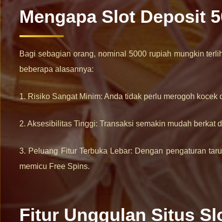
Mengapa Slot Deposit 5
Bagi sebagian orang, nominal 5000 rupiah mungkin terliha
beberapa alasannya:
1. Risiko Sangat Minim: Anda tidak perlu merogoh kocek
2. Aksesibilitas Tinggi: Transaksi semakin mudah berkat 
3. Peluang Fitur Terbuka Lebar: Dengan pengaturan taru
memicu Free Spins.
Fitur Unggulan Situs Sl