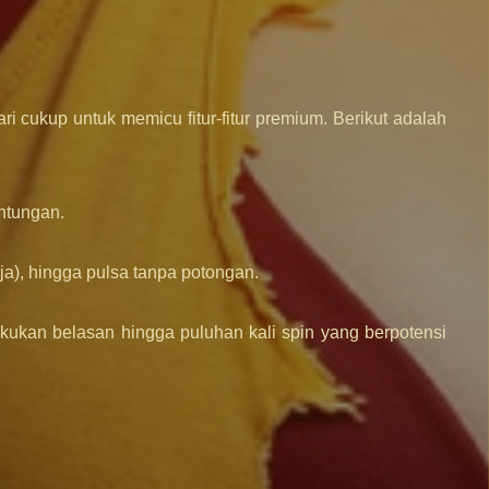
ri cukup untuk memicu fitur-fitur premium. Berikut adalah
ntungan.
ja), hingga pulsa tanpa potongan.
akukan belasan hingga puluhan kali spin yang berpotensi