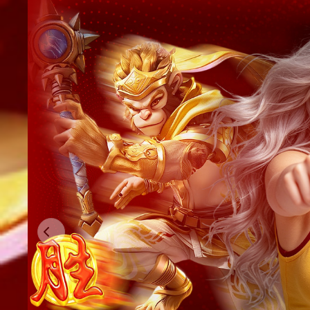
Previous slide