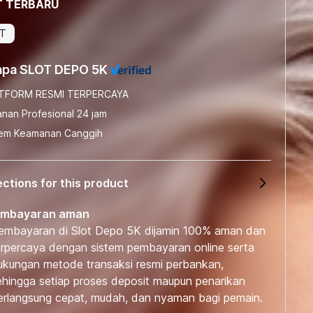
T TERBARU
OT
apa SLOT DEPO 5K
TFORM RESMI TERPERCAYA
anan Profesional 24 jam
tem Keamanan Canggih
ections for this product
embayaran aman
embayaran di Slot Depo 5K dijamin 100% aman dan
erpercaya dengan sistem pembayaran online serta
ukungan metode transaksi resmi perbankan,
ehingga setiap proses deposit maupun penarikan
erlangsung cepat, mudah, dan nyaman bagi pemain.