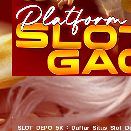
SLOT DEPO 5K : Daftar Situs Slot 