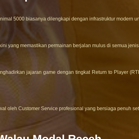
minimal 5000 biasanya dilengkapi dengan infrastruktur modern 
ini yang memastikan permainan berjalan mulus di semua jenis 
enghadirkan jajaran game dengan tingkat Return to Player (RTP) 
wal oleh Customer Service profesional yang bersiaga penuh s
Walau Modal Receh