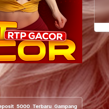
Deposit 5000 Terbaru Gampang