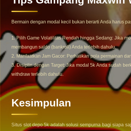
Bermain dengan modal kecil bukan berarti Anda harus pa
1. Pilih Game Volatilitas Rendah hingga Sedang: Jika m
membangun saldo (bankroll) Anda terlebih dahulu.
2. Manfaatkan Jam Gacor: Perhatikan pola permainan da
3. Disiplin dengan Target: Jika modal 5k Anda sudah 
withdraw terlebih dahulu.
Kesimpulan
Situs slot depo 5k adalah solusi sempurna bagi siapa s