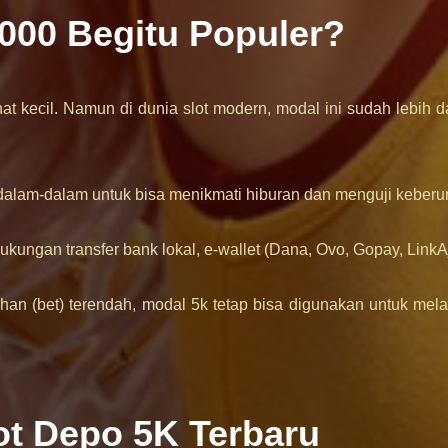
000 Begitu Populer?
t kecil. Namun di dunia slot modern, modal ini sudah lebih da
 dalam-dalam untuk bisa menikmati hiburan dan menguji keberu
dukungan transfer bank lokal, e-wallet (Dana, Ovo, Gopay, LinkA
han (bet) terendah, modal 5k tetap bisa digunakan untuk mel
ot Depo 5K Terbaru