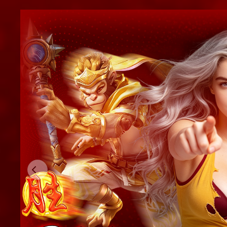
Previous slide