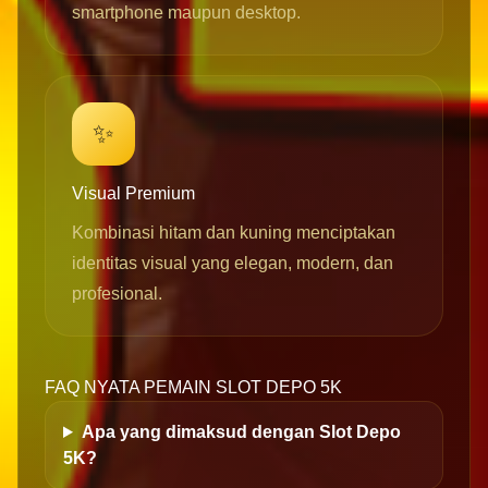
smartphone maupun desktop.
✨
Visual Premium
Kombinasi hitam dan kuning menciptakan
identitas visual yang elegan, modern, dan
profesional.
FAQ NYATA PEMAIN SLOT DEPO 5K
Apa yang dimaksud dengan Slot Depo
5K?