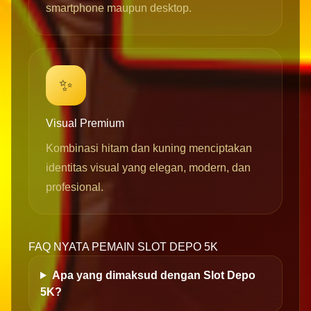
smartphone maupun desktop.
✨
Visual Premium
Kombinasi hitam dan kuning menciptakan
identitas visual yang elegan, modern, dan
profesional.
FAQ NYATA PEMAIN SLOT DEPO 5K
Apa yang dimaksud dengan Slot Depo
5K?