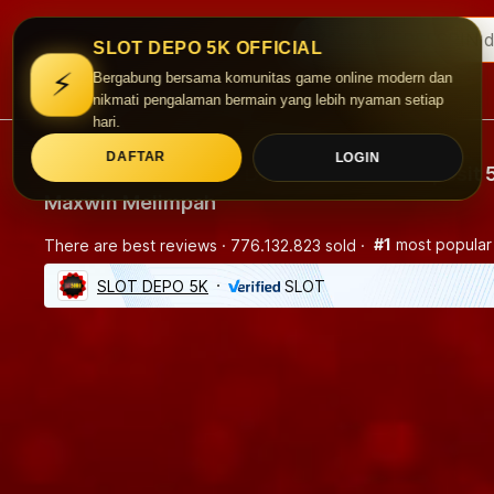
iphones 16
What are you looking 
BANYAK FREESPIN d
SLOT DEPO 5K OFFICIAL
torras phone case
⚡
Bergabung bersama komunitas game online modern dan
samsung note 20 5g 
Home
Kisah Anak Muda
FAQ
nikmati pengalaman bermain yang lebih nyaman setiap
iphones 15 pro max
hari.
SLOT DEPO 5K
SLOT 5K
SLOT DEPOSIT 5K
DAFTAR
LOGIN
SLOT DEPO 5K : Daftar Situs Slot Deposi
Maxwin Melimpah
#1
most popular
There are best reviews
776.132.823 sold
SLOT DEPO 5K
SLOT