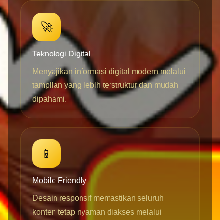
🚀
Teknologi Digital
Menyajikan informasi digital modern melalui
tampilan yang lebih terstruktur dan mudah
dipahami.
📱
Mobile Friendly
Desain responsif memastikan seluruh
konten tetap nyaman diakses melalui