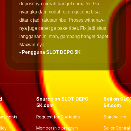
depositnya murah banget cuma 5k. Ga
nyangka dari modal receh goceng bisa
ditarik jadi ratusan ribu! Proses withdraw-
nya juga cepet ga pake ribet. Fix jadi situs
langganan ini mah, gampang banget dapet
Maxwin-nya!"
- Pengguna SLOT DEPO 5K
d
Source on SLOT DEPO
Sell on SL
5K.com
5K.com
payments
Request for Quotation
Start selling
licy
Membership program
Seller Central