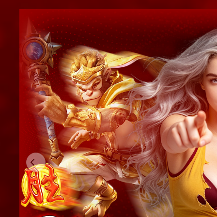
Previous slide