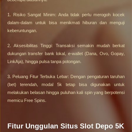
1. Risiko Sangat Minim: Anda tidak perlu merogoh kocek
dalam-dalam untuk bisa menikmati hiburan dan menguji
keberuntungan.
2. Aksesibilitas Tinggi: Transaksi semakin mudah berkat
dukungan transfer bank lokal, e-wallet (Dana, Ovo, Gopay,
LinkAja), hingga pulsa tanpa potongan.
3. Peluang Fitur Terbuka Lebar: Dengan pengaturan taruhan
(bet) terendah, modal 5k tetap bisa digunakan untuk
melakukan belasan hingga puluhan kali spin yang berpotensi
memicu Free Spins.
Fitur Unggulan Situs Slot Depo 5K